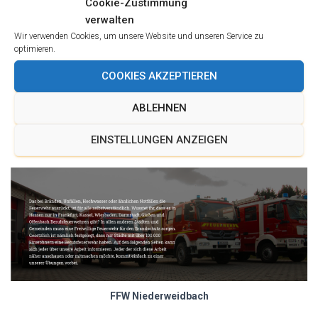
Cookie-Zustimmung
verwalten
Wir verwenden Cookies, um unsere Website und unseren Service zu
optimieren.
COOKIES AKZEPTIEREN
Tandem Finanzberatung
ABLEHNEN
EINSTELLUNGEN ANZEIGEN
FFW Niederweidbach