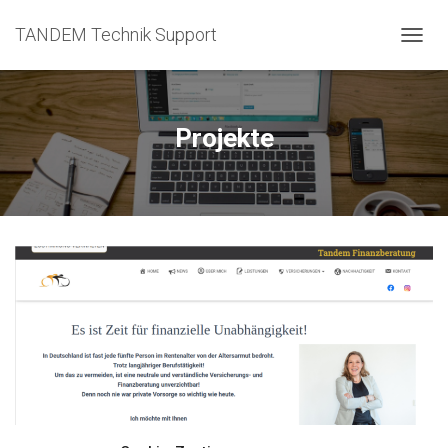
TANDEM Technik Support
N
A
V
I
G
Projekte
A
T
I
O
N
U
M
S
C
H
A
L
T
E
N