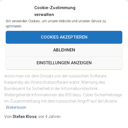
Cookie-Zustimmung
verwalten
Wir verwenden Cookies, um unsere Website und unseren Service zu
optimieren.
2022
COOKIES AKZEPTIEREN
BSI Warnung vor Kaspersky
ABLEHNEN
Virenschutz
EINSTELLUNGEN ANZEIGEN
Heute Früh hat das Bundesamt für Sicherheit in der
Informationstechnik (BSI) eine Presseaussendung veröffentlicht,
worin man vor dem Einsatz von der russischen Software
Kaspersky als Virenschutzsoftware warnt. Warnung des
Bundesamt für Sicherheit in der Informationstechnik
Weitergehende Informationen des BSI dazu: Cyber-Sicherheitslage
im Zusammenhang mit dem russischen Angriff auf die Ukraine
Weiterlesen
Von
Stefan Klose
, vor
4 Jahren